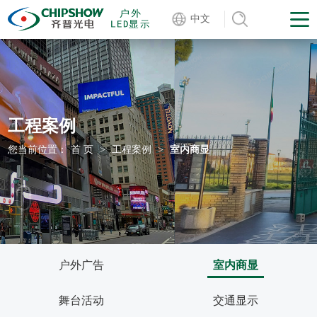
中文
工程案例
您当前位置：
首 页
>
工程案例
>
室内商显
户外广告
室内商显
舞台活动
交通显示