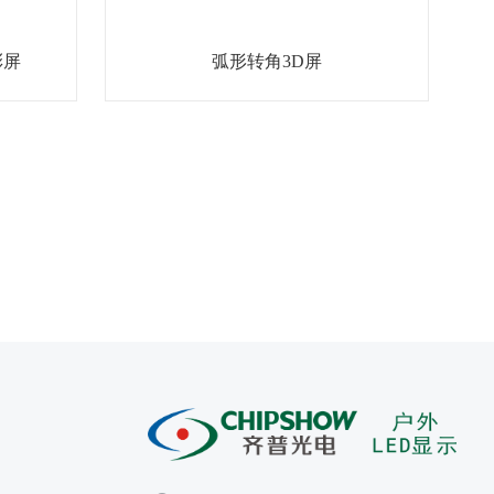
彩屏
弧形转角3D屏