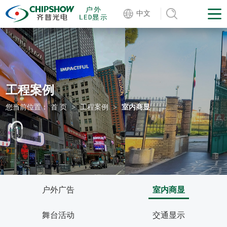
中文
工程案例
您当前位置：
首 页
>
工程案例
>
室内商显
户外广告
室内商显
舞台活动
交通显示