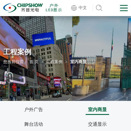
中文
工程案例
您当前位置：
首 页
>
工程案例
>
室内商显
户外广告
室内商显
舞台活动
交通显示