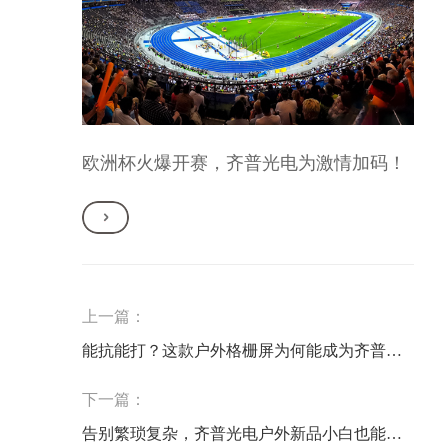
欧洲杯火爆开赛，齐普光电为激情加码！
上一篇：
能抗能打？这款户外格栅屏为何能成为齐普光
电“头牌”？
下一篇：
告别繁琐复杂，齐普光电户外新品小白也能操